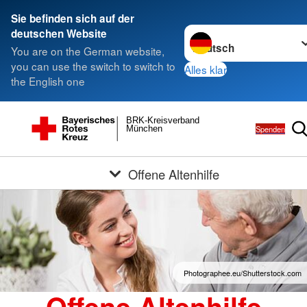
Sie befinden sich auf der
Sprache wechseln zu
deutschen Website
You are on the German website,
you can use the switch to switch to
Alles klar
the English one
BRK-Kreisverband
Spenden
München
Offene Altenhilfe
Photographee.eu/Shutterstock.com
Offene Altenhilfe