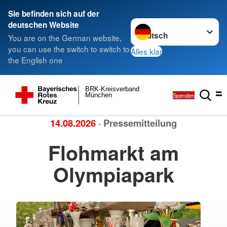
Sie befinden sich auf der
Sprache wechseln zu
deutschen Website
You are on the German website,
you can use the switch to switch to
Alles klar
the English one
BRK-Kreisverband
Spenden
München
14.08.2026
· Pressemitteilung
Flohmarkt am
Olympiapark