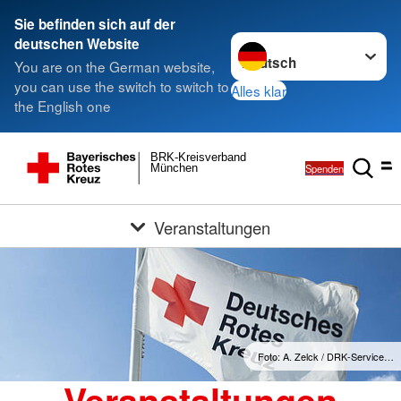
Sie befinden sich auf der
Sprache wechseln zu
deutschen Website
You are on the German website,
you can use the switch to switch to
Alles klar
the English one
BRK-Kreisverband
Spenden
München
Veranstaltungen
Foto: A. Zelck / DRK-Service…
Veranstaltungen