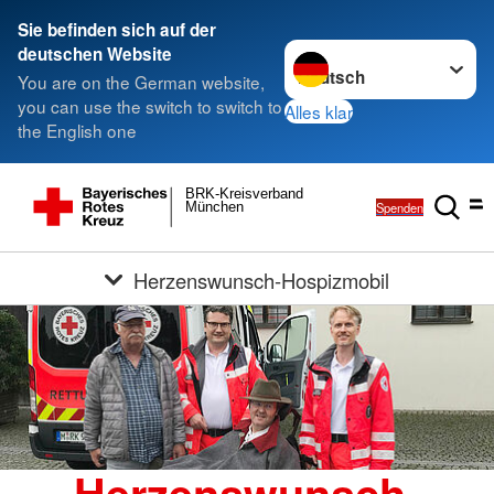
Sie befinden sich auf der
Sprache wechseln zu
deutschen Website
You are on the German website,
you can use the switch to switch to
Alles klar
the English one
BRK-Kreisverband
Spenden
München
Herzenswunsch-Hospizmobil
Herzenswunsch-