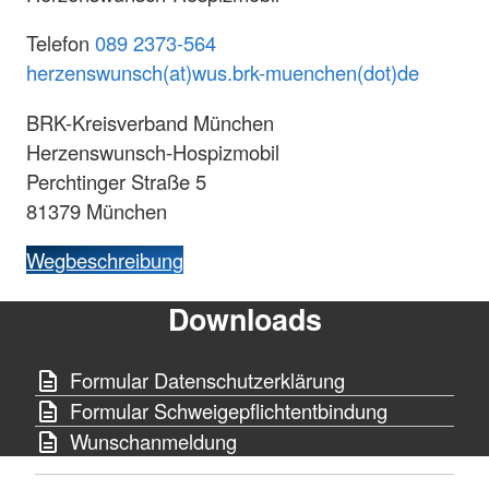
Telefon
089 2373-564
herzenswunsch(at)wus.brk-muenchen(dot)de
BRK-Kreisverband München
Herzenswunsch-Hospizmobil
Perchtinger Straße 5
81379 München
Wegbeschreibung
Downloads
Formular Datenschutzerklärung
Formular Schweigepflichtentbindung
Wunschanmeldung