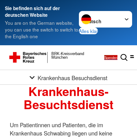
Sie befinden sich auf der
Sprache wechseln zu
deutschen Website
You are on the German website,
you can use the switch to switch to
Alles klar
the English one
BRK-Kreisverband
Spenden
München
Krankenhaus Besuchsdienst
Krankenhaus-
Besuchtsdienst
Um Patientinnen und Patienten, die im
Krankenhaus Schwabing liegen und keine