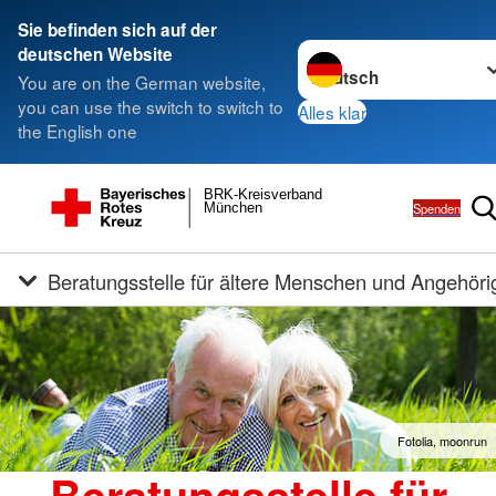
Sie befinden sich auf der
Sprache wechseln zu
deutschen Website
You are on the German website,
you can use the switch to switch to
Alles klar
the English one
BRK-Kreisverband
Spenden
München
Beratungsstelle für ältere Menschen und Angehöri
Fotolia, moonrun
Beratungsstelle für