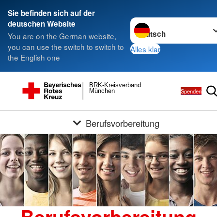
Sie befinden sich auf der
Sprache wechseln zu
deutschen Website
You are on the German website,
you can use the switch to switch to
Alles klar
the English one
BRK-Kreisverband
Spenden
München
Berufsvorbereitung
Berufsvorbereitung