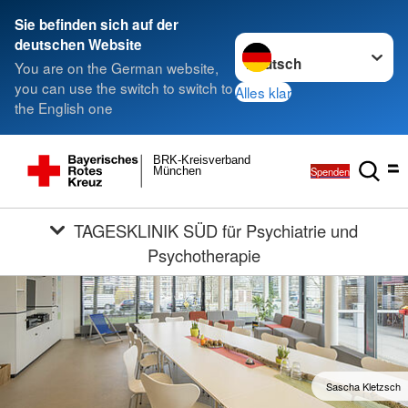
Sie befinden sich auf der
Sprache wechseln zu
deutschen Website
You are on the German website,
you can use the switch to switch to
Alles klar
the English one
BRK-Kreisverband
Spenden
München
TAGESKLINIK SÜD für Psychiatrie und
Psychotherapie
Sascha Kletzsch